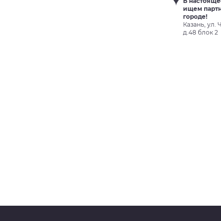
В настояще
ищем партн
городе!
Казань, ул.
д.48 блок 2